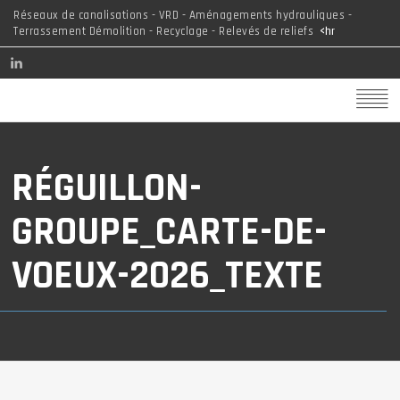
Réseaux de canalisations - VRD - Aménagements hydrauliques -
Terrassement Démolition - Recyclage - Relevés de reliefs
<hr
RÉGUILLON-
GROUPE_CARTE-DE-
VOEUX-2026_TEXTE