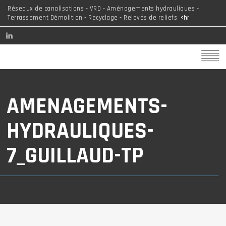
Réseaux de canalisations - VRD - Aménagements hydrauliques -
Terrassement Démolition - Recyclage - Relevés de reliefs
<hr
AMENAGEMENTS-
HYDRAULIQUES-
7_GUILLAUD-TP